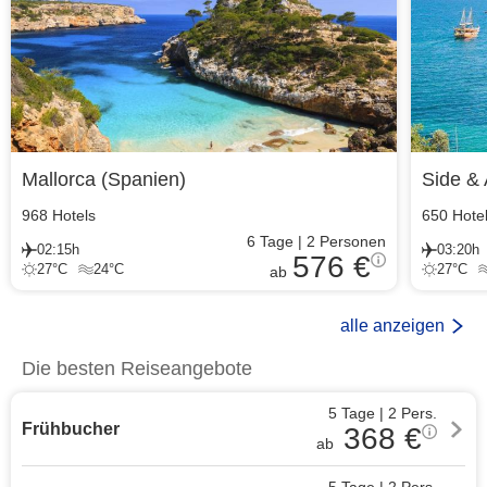
Mallorca
(
Spanien
)
Side & 
968
Hotels
650
Hote
6
Tage
|
2
Personen
02:15h
03:20h
576 €
27
°C
24
°C
27
°C
ab
alle anzeigen
Die besten Reiseangebote
5 Tage
|
2
Pers.
Frühbucher
368
€
ab